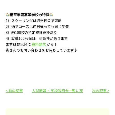
精華学園高等学校の特徴
1）スクーリングは通学校舎で可能
2）通学コースは何日通っても同じ学費
3）約100校の指定校推薦枠あり
4) 就職100%保証 ※条件があります
まずはお気軽に
資料請求
から！
皆さんのお問い合わせをお待ちしています♪
< 前の記事
入試情報・ 学校説明会一覧に戻
次の記事 >
る