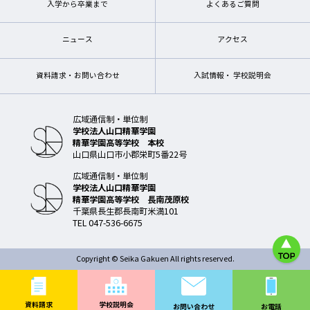
入学から卒業まで
よくあるご質問
ニュース
アクセス
資料請求・お問い合わせ
入試情報・ 学校説明会
広域通信制・単位制
学校法人山口精華学園
精華学園高等学校 本校
山口県山口市小郡栄町5番22号
広域通信制・単位制
学校法人山口精華学園
精華学園高等学校 長南茂原校
千葉県長生郡長南町米満101
TEL 047-536-6675
Copyright © Seika Gakuen All rights reserved.
資料請求
学校説明会
お問い合わせ
お電話